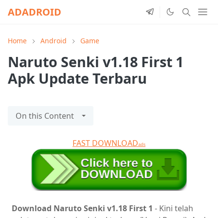
ADADROID
Home
Android
Game
Naruto Senki v1.18 First 1
Apk Update Terbaru
On this Content
FAST DOWNLOAD
ads
Download Naruto Senki v1.18 First 1
- Kini telah