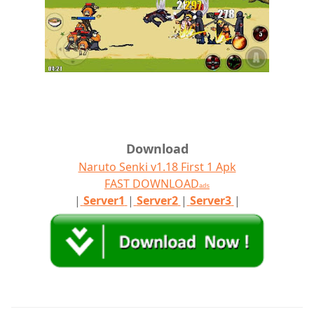
Download
Naruto Senki v1.18 First 1 Apk
FAST DOWNLOAD
ads
|
Server1
|
Server2
|
Server3
|