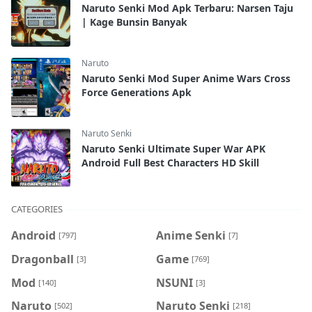
Naruto Senki Mod Apk Terbaru: Narsen Taju
| Kage Bunsin Banyak
Naruto
Naruto Senki Mod Super Anime Wars Cross
Force Generations Apk
Naruto Senki
Naruto Senki Ultimate Super War APK
Android Full Best Characters HD Skill
CATEGORIES
Android
Anime Senki
[797]
[7]
Dragonball
Game
[3]
[769]
Mod
NSUNI
[140]
[3]
Naruto
Naruto Senki
[502]
[218]