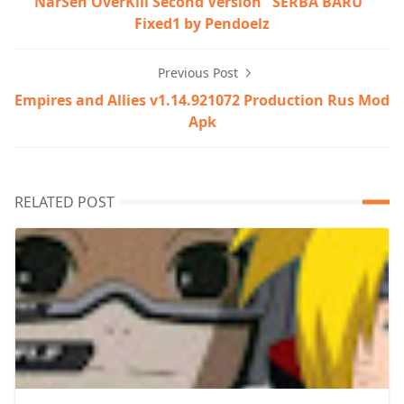
NarSen OverKill Second Version "SERBA BARU"
Fixed1 by Pendoelz
Previous Post
Empires and Allies v1.14.921072 Production Rus Mod
Apk
RELATED POST