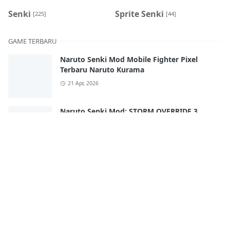
Senki
Sprite Senki
[225]
[44]
GAME TERBARU
Naruto Senki Mod Mobile Fighter Pixel
Terbaru Naruto Kurama
21 Apr, 2026
Naruto Senki Mod: STORM OVERRIDE 3
Mobile Terbaru 2025!! FULL CHARACTERS
18 Apr, 2026
Naruto Senki Ultimate Super War APK
Android Full Best Characters HD Skill
17 Apr, 2026
Naruto Senki WAR SHINOBI APK By
Kurniawan