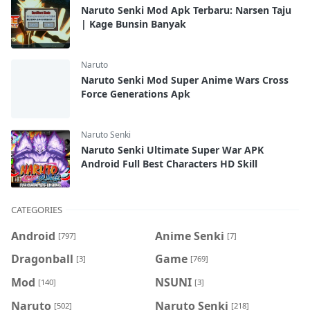
Naruto Senki Mod Apk Terbaru: Narsen Taju
| Kage Bunsin Banyak
Naruto
Naruto Senki Mod Super Anime Wars Cross
Force Generations Apk
Naruto Senki
Naruto Senki Ultimate Super War APK
Android Full Best Characters HD Skill
CATEGORIES
Android
Anime Senki
[797]
[7]
Dragonball
Game
[3]
[769]
Mod
NSUNI
[140]
[3]
Naruto
Naruto Senki
[502]
[218]