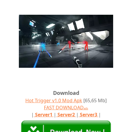
Download
Hot Trigger v1.0 Mod Apk
[65,65 Mb]
FAST DOWNLOAD
ads
|
Server1
|
Server2
|
Server3
|