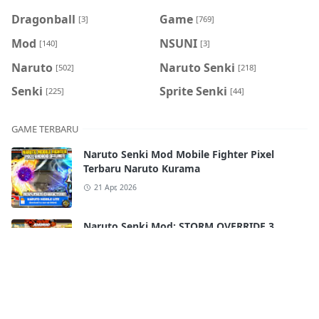
Dragonball
Game
[3]
[769]
Mod
NSUNI
[140]
[3]
Naruto
Naruto Senki
[502]
[218]
Senki
Sprite Senki
[225]
[44]
GAME TERBARU
Naruto Senki Mod Mobile Fighter Pixel
Terbaru Naruto Kurama
21 Apr, 2026
Naruto Senki Mod: STORM OVERRIDE 3
Mobile Terbaru 2025!! FULL CHARACTERS
18 Apr, 2026
Naruto Senki Ultimate Super War APK
Android Full Best Characters HD Skill