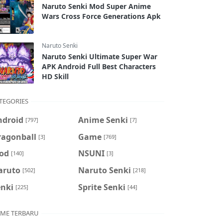
Naruto Senki Mod Super Anime
Wars Cross Force Generations Apk
Naruto Senki
Naruto Senki Ultimate Super War
APK Android Full Best Characters
HD Skill
TEGORIES
ndroid
Anime Senki
[797]
[7]
ragonball
Game
[3]
[769]
od
NSUNI
[140]
[3]
aruto
Naruto Senki
[502]
[218]
enki
Sprite Senki
[225]
[44]
ME TERBARU