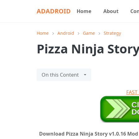
ADADROID
Home
About
Con
Home
Android
Game
Strategy
Pizza Ninja Stor
On this Content
FAS
Download Pizza Ninja Story v1.0.16 Mo