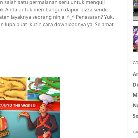
an salah satu permaianan seru untuk menguji
ak Anda untuk membangun dapur pizza sendiri,
 layaknya seorang ninja. ^_^ Penasaran? Yuk,
n lupa buat ikutin cara downloadnya ya. Selamat
CA
A
D
M
N
S
GA