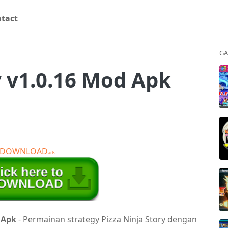
tact
GA
y v1.0.16 Mod Apk
T DOWNLOAD
ads
d Apk
- Permainan strategy Pizza Ninja Story dengan