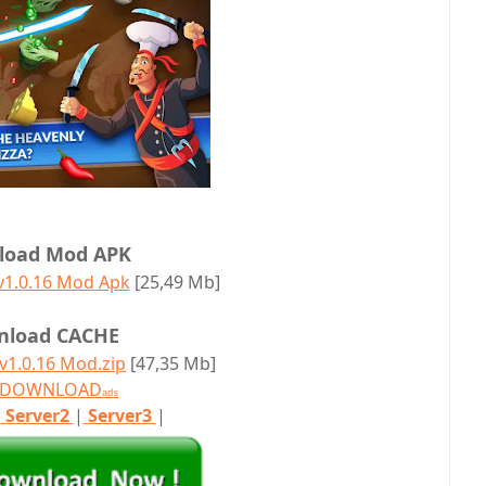
load Mod APK
 v1.0.16 Mod Apk
[25,49 Mb]
nload CACHE
 v1.0.16 Mod.zip
[47,35 Mb]
T DOWNLOAD
ads
|
Server2
|
Server3
|