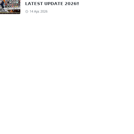
𝗟𝗔𝗧𝗘𝗦𝗧 𝗨𝗣𝗗𝗔𝗧𝗘 𝟮𝟬𝟮𝟲!!
14 Apr, 2026