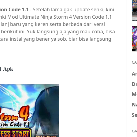
on Code 1.1
- Setelah lama gak update senki, kini
nki Mod Ultimate Ninja Storm 4 Version Code 1.1
anj baru yang keren serta berbeda dari versi
berikut ini. Yuk langsung aja yang mau coba, bisa
ara instal yang bener ya sob, biar bisa langsung
CA
1 Apk
A
D
M
N
S
GA