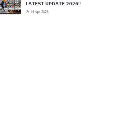
𝗟𝗔𝗧𝗘𝗦𝗧 𝗨𝗣𝗗𝗔𝗧𝗘 𝟮𝟬𝟮𝟲!!
14 Apr, 2026