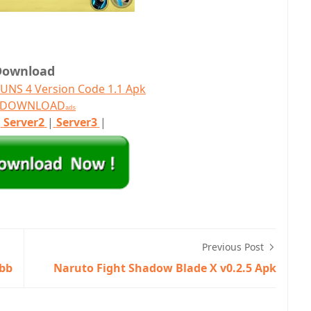
Download
UNS 4 Version Code 1.1 Apk
T DOWNLOAD
ads
|
Server2
|
Server3
|
Previous Post
Obb
Naruto Fight Shadow Blade X v0.2.5 Apk