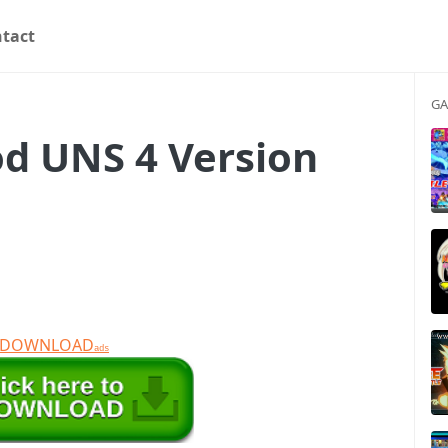
tact
GA
d UNS 4 Version
T DOWNLOAD
ads