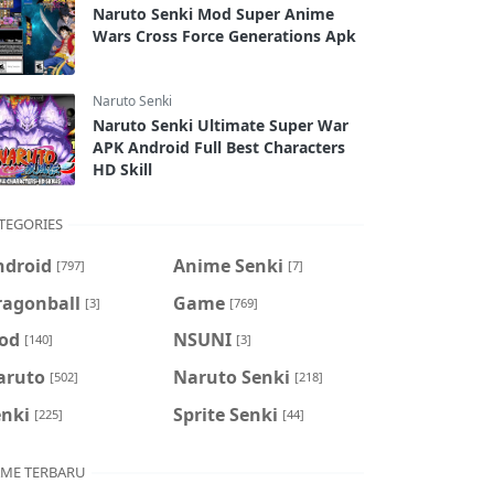
Naruto Senki Mod Super Anime
Wars Cross Force Generations Apk
Naruto Senki
Naruto Senki Ultimate Super War
APK Android Full Best Characters
HD Skill
TEGORIES
ndroid
Anime Senki
[797]
[7]
ragonball
Game
[3]
[769]
od
NSUNI
[140]
[3]
aruto
Naruto Senki
[502]
[218]
enki
Sprite Senki
[225]
[44]
ME TERBARU