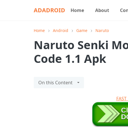
ADADROID
Home
About
Con
Home
Android
Game
Naruto
Naruto Senki Mo
Code 1.1 Apk
On this Content
FAS