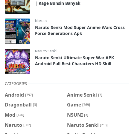
| Kage Bunsin Banyak
Naruto
Naruto Senki Mod Super Anime Wars Cross
Force Generations Apk
Naruto Senki
Naruto Senki Ultimate Super War APK
Android Full Best Characters HD Skill
CATEGORIES
Android
Anime Senki
[797]
[7]
Dragonball
Game
[3]
[769]
Mod
NSUNI
[140]
[3]
Naruto
Naruto Senki
[502]
[218]