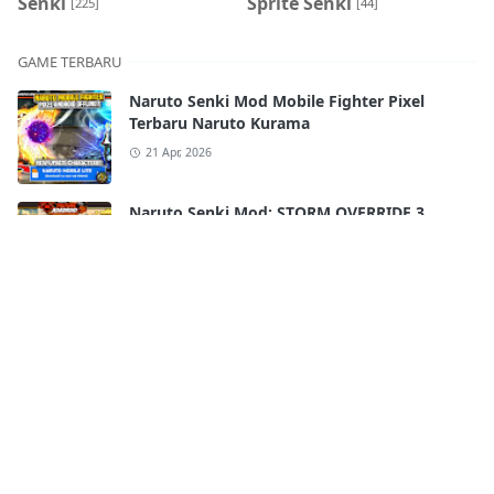
Senki
Sprite Senki
[225]
[44]
GAME TERBARU
Naruto Senki Mod Mobile Fighter Pixel
Terbaru Naruto Kurama
21 Apr, 2026
Naruto Senki Mod: STORM OVERRIDE 3
Mobile Terbaru 2025!! FULL CHARACTERS
18 Apr, 2026
Naruto Senki Ultimate Super War APK
Android Full Best Characters HD Skill
17 Apr, 2026
Naruto Senki WAR SHINOBI APK By
Kurniawan
16 Apr, 2026