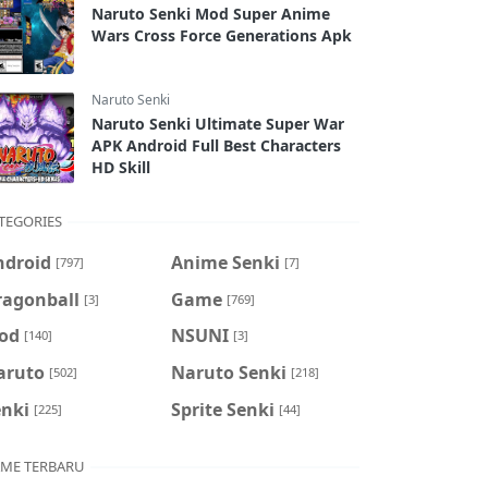
Naruto Senki Mod Super Anime
Wars Cross Force Generations Apk
Naruto Senki
Naruto Senki Ultimate Super War
APK Android Full Best Characters
HD Skill
TEGORIES
ndroid
Anime Senki
[797]
[7]
ragonball
Game
[3]
[769]
od
NSUNI
[140]
[3]
aruto
Naruto Senki
[502]
[218]
enki
Sprite Senki
[225]
[44]
ME TERBARU