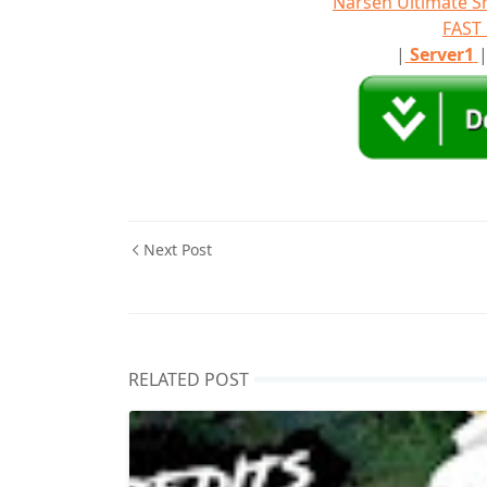
Narsen Ultimate S
FAS
|
Server1
Next Post
RELATED POST