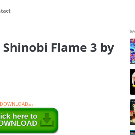
tact
GA
 Shinobi Flame 3 by
T DOWNLOAD
ads