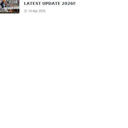
𝗟𝗔𝗧𝗘𝗦𝗧 𝗨𝗣𝗗𝗔𝗧𝗘 𝟮𝟬𝟮𝟲!!
14 Apr, 2026