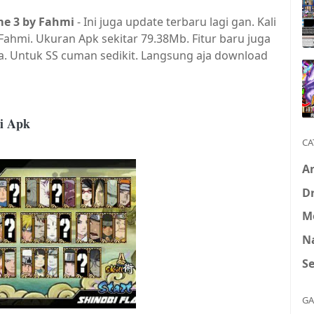
me 3 by Fahmi
- Ini juga update terbaru lagi gan. Kali
 Fahmi. Ukuran Apk sekitar 79.38Mb. Fitur baru juga
aca. Untuk SS cuman sedikit. Langsung aja download
mi Apk
CA
A
D
M
N
S
GA