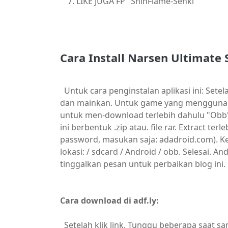
LIKE JUGA FP "ShinFlame-Senki"
Cara Install Narsen Ultimate
Untuk cara penginstalan aplikasi ini: Set
dan mainkan. Untuk game yang menggunaka
untuk men-download terlebih dahulu "Obb" f
ini berbentuk .zip atau. file rar. Extract te
password, masukan saja: adadroid.com). Ke
lokasi: / sdcard / Android / obb. Selesai. 
tinggalkan pesan untuk perbaikan blog ini.
Cara download di adf.ly:
Setelah klik link, Tunggu beberapa saat sa