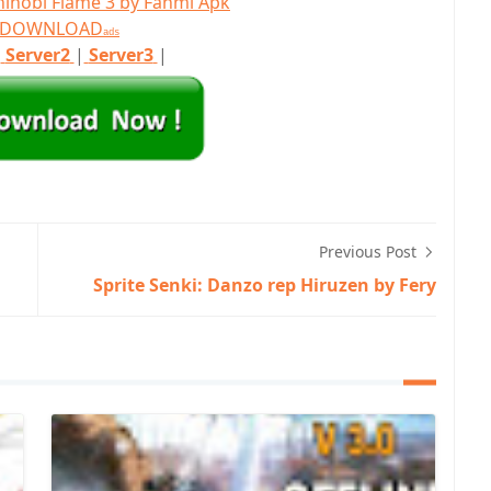
hinobi Flame 3 by Fahmi Apk
T DOWNLOAD
ads
|
Server2
|
Server3
|
Previous Post
Sprite Senki: Danzo rep Hiruzen by Fery