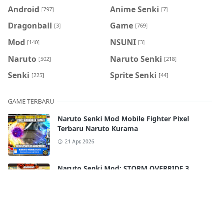
Android
Anime Senki
[797]
[7]
Dragonball
Game
[3]
[769]
Mod
NSUNI
[140]
[3]
Naruto
Naruto Senki
[502]
[218]
Senki
Sprite Senki
[225]
[44]
GAME TERBARU
Naruto Senki Mod Mobile Fighter Pixel
Terbaru Naruto Kurama
21 Apr, 2026
Naruto Senki Mod: STORM OVERRIDE 3
Mobile Terbaru 2025!! FULL CHARACTERS
18 Apr, 2026
Naruto Senki Ultimate Super War APK