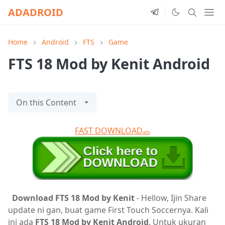
ADADROID
Home
Android
FTS
Game
FTS 18 Mod by Kenit Android
On this Content
FAST DOWNLOAD
ads
Download FTS 18 Mod by Kenit
- Hellow, Ijin
S
hare
update ni gan,
buat game First Touch Soccernya. Kali
ini ada
FTS 18 Mod by Kenit Android
. Untuk ukuran