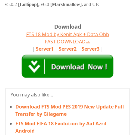
v5.0.2
[Lollipop]
,
v6.0
[Marshmallow]
,
and UP.
Download
FTS 18 Mod by Kenit Apk + Data Obb
FAST DOWNLOAD
ads
|
Server1
|
Server2
|
Server3
|
You may also like...
Download FTS Mod PES 2019 New Update Full
Transfer by Gilagame
FTS Mod FIFA 18 Evolution by Aaf Azril
Android