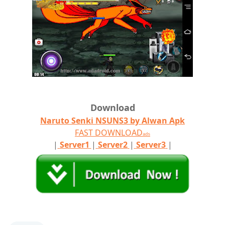
Download
Naruto Senki NSUNS3 by Alwan Apk
FAST DOWNLOAD
ads
|
Server1
|
Server2
|
Server3
|