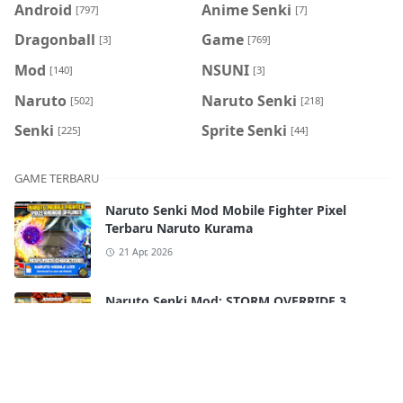
Android
Anime Senki
[797]
[7]
Dragonball
Game
[3]
[769]
Mod
NSUNI
[140]
[3]
Naruto
Naruto Senki
[502]
[218]
Senki
Sprite Senki
[225]
[44]
GAME TERBARU
Naruto Senki Mod Mobile Fighter Pixel
Terbaru Naruto Kurama
21 Apr, 2026
Naruto Senki Mod: STORM OVERRIDE 3
Mobile Terbaru 2025!! FULL CHARACTERS
18 Apr, 2026
Naruto Senki Ultimate Super War APK