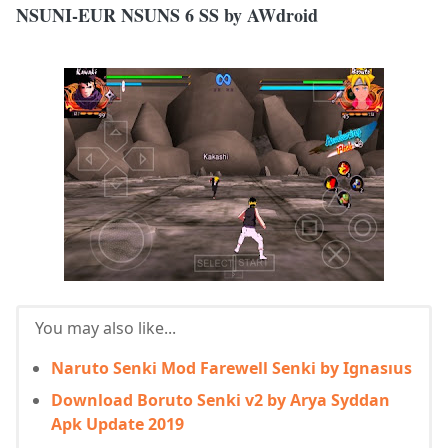
NSUNI-EUR NSUNS 6 SS by AWdroid
You may also like...
Naruto Senki Mod Farewell Senki by Ignasıus
Download Boruto Senki v2 by Arya Syddan
Apk Update 2019