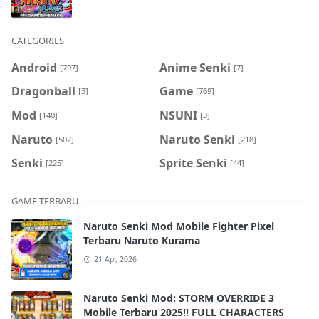
CATEGORIES
Android
Anime Senki
[797]
[7]
Dragonball
Game
[3]
[769]
Mod
NSUNI
[140]
[3]
Naruto
Naruto Senki
[502]
[218]
Senki
Sprite Senki
[225]
[44]
GAME TERBARU
Naruto Senki Mod Mobile Fighter Pixel
Terbaru Naruto Kurama
21 Apr, 2026
Naruto Senki Mod: STORM OVERRIDE 3
Mobile Terbaru 2025!! FULL CHARACTERS