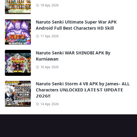
18 Apr, 2026
Naruto Senki Ultimate Super War APK
Android Full Best Characters HD Skill
17 Apr, 2026
Naruto Senki WAR SHINOBI APK By
Kurniawan
16 Apr, 2026
Naruto Senki Storm 4 V8 APK by James– ALL
Characters UNLOCKED 𝗟𝗔𝗧𝗘𝗦𝗧 𝗨𝗣𝗗𝗔𝗧𝗘
𝟮𝟬𝟮𝟲!!
14 Apr, 2026