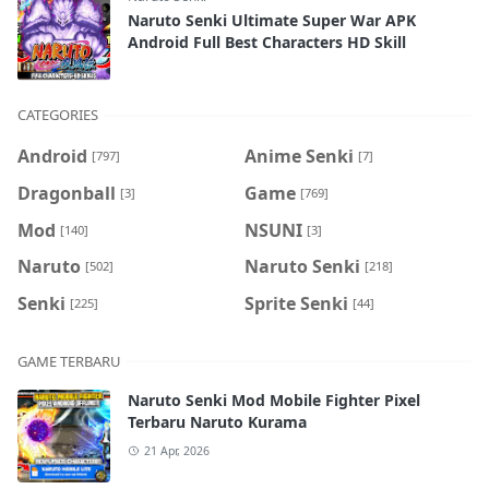
Naruto Senki Ultimate Super War APK
Android Full Best Characters HD Skill
CATEGORIES
Android
Anime Senki
[797]
[7]
Dragonball
Game
[3]
[769]
Mod
NSUNI
[140]
[3]
Naruto
Naruto Senki
[502]
[218]
Senki
Sprite Senki
[225]
[44]
GAME TERBARU
Naruto Senki Mod Mobile Fighter Pixel
Terbaru Naruto Kurama
21 Apr, 2026