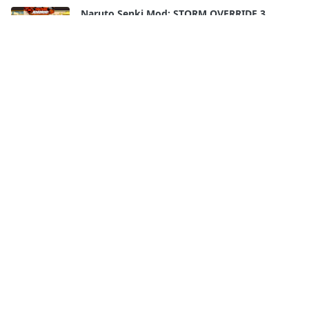
Naruto Senki Mod: STORM OVERRIDE 3
Mobile Terbaru 2025!! FULL CHARACTERS
18 Apr, 2026
Naruto Senki Ultimate Super War APK
Android Full Best Characters HD Skill
17 Apr, 2026
Naruto Senki WAR SHINOBI APK By
Kurniawan
16 Apr, 2026
Naruto Senki Storm 4 V8 APK by James– ALL
Characters UNLOCKED 𝗟𝗔𝗧𝗘𝗦𝗧 𝗨𝗣𝗗𝗔𝗧𝗘
𝟮𝟬𝟮𝟲!!
14 Apr, 2026