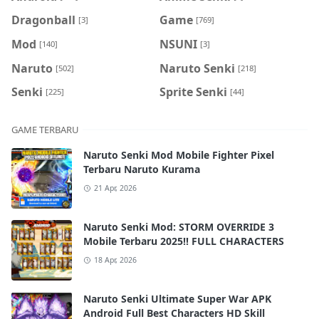
Dragonball
Game
[3]
[769]
Mod
NSUNI
[140]
[3]
Naruto
Naruto Senki
[502]
[218]
Senki
Sprite Senki
[225]
[44]
GAME TERBARU
Naruto Senki Mod Mobile Fighter Pixel
Terbaru Naruto Kurama
21 Apr, 2026
Naruto Senki Mod: STORM OVERRIDE 3
Mobile Terbaru 2025!! FULL CHARACTERS
18 Apr, 2026
Naruto Senki Ultimate Super War APK
Android Full Best Characters HD Skill