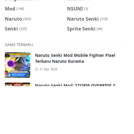
Mod
NSUNI
[140]
[3]
Naruto
Naruto Senki
[502]
[218]
Senki
Sprite Senki
[225]
[44]
GAME TERBARU
Naruto Senki Mod Mobile Fighter Pixel
Terbaru Naruto Kurama
21 Apr, 2026
Naruto Senki Mod: STORM OVERRIDE 3
Mobile Terbaru 2025!! FULL CHARACTERS
18 Apr, 2026
Naruto Senki Ultimate Super War APK
Android Full Best Characters HD Skill
17 Apr, 2026