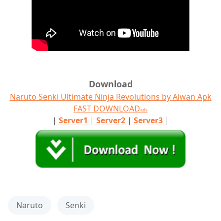
Download
Naruto Senki Ultimate Ninja Revolutions by Alwan Apk
FAST DOWNLOAD
ads
|
Server1
|
Server2
|
Server3
|
Naruto
Senki