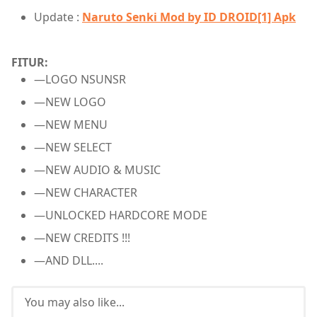
Update :
Naruto Senki Mod by ID DROID[1] Apk
FITUR:
—LOGO NSUNSR
—NEW LOGO
—NEW MENU
—NEW SELECT
—NEW AUDIO & MUSIC
—NEW CHARACTER
—UNLOCKED HARDCORE MODE
—NEW CREDITS !!!
—AND DLL....
You may also like...