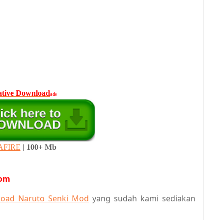
ative Download
ads
AFIRE
| 100+ Mb
com
oad Naruto Senki Mod
yang sudah kami sediakan