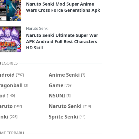
Naruto Senki Mod Super Anime
Wars Cross Force Generations Apk
Naruto Senki
Naruto Senki Ultimate Super War
APK Android Full Best Characters
HD Skill
TEGORIES
ndroid
Anime Senki
[797]
[7]
ragonball
Game
[3]
[769]
od
NSUNI
[140]
[3]
aruto
Naruto Senki
[502]
[218]
enki
Sprite Senki
[225]
[44]
ME TERBARU