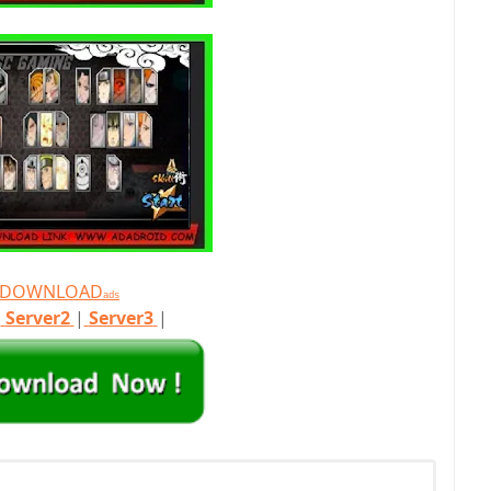
T DOWNLOAD
ads
|
Server2
|
Server3
|