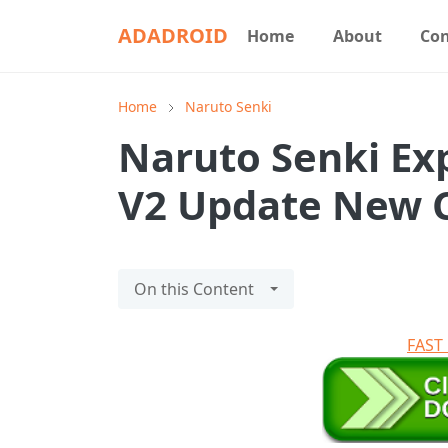
ADADROID
Home
About
Con
Home
Naruto Senki
Naruto Senki Ex
V2 Update New 
On this Content
FAS