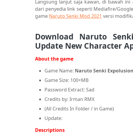
Langsung lanjut saja kawan, di bawah ini 
dari penyedia link seperti Mediafire/Goo
game
Naruto Senki Mod 2021
versi modifika
Download
Naruto Senk
Update New Character A
About the game
Game Name:
Naruto Senki Expolusio
Game Size: 100+MB
Password Extract: Sad
Credits by: Irman RMX
(All Credits In Folder / in Game)
Update:
Descriptions