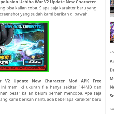
xpolusion Uchiha War V2 Update New Character
.
g bisa kalian coba. Siapa saja karakter baru yang
i screenshot yang sudah kami berikan di bawah.
CA
A
D
M
ar V2 Update New Character Mod
APK Free
N
ini memiliki ukuran file hanya sekitar 144MB dan
inan besar kalian belum pernah mencoba. Apa saja
S
yang kami berikan nanti, ada beberapa karakter baru
GA