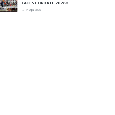
𝗟𝗔𝗧𝗘𝗦𝗧 𝗨𝗣𝗗𝗔𝗧𝗘 𝟮𝟬𝟮𝟲!!
14 Apr, 2026