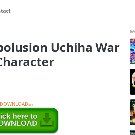
tact
GA
polusion Uchiha War
Character
T DOWNLOAD
ads