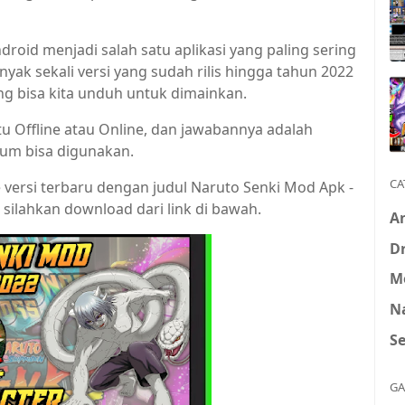
roid menjadi salah satu aplikasi yang paling sering
ak sekali versi yang sudah rilis hingga tahun 2022
g bisa kita unduh untuk dimainkan.
u Offline atau Online, dan jawabannya adalah
lum bisa digunakan.
CA
versi terbaru dengan judul Naruto Senki Mod Apk -
silahkan download dari link di bawah.
A
D
M
N
S
GA