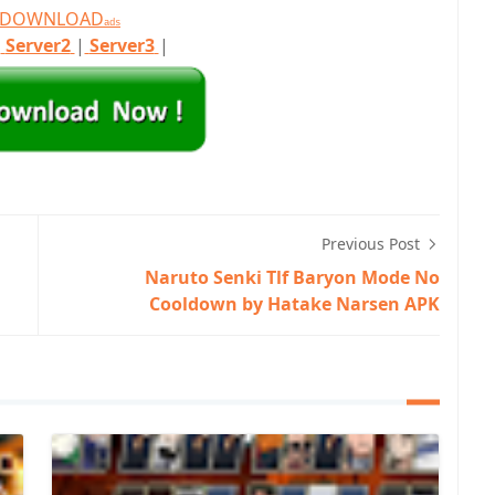
T DOWNLOAD
ads
|
Server2
|
Server3
|
Previous Post
Naruto Senki Tlf Baryon Mode No
Cooldown by Hatake Narsen APK