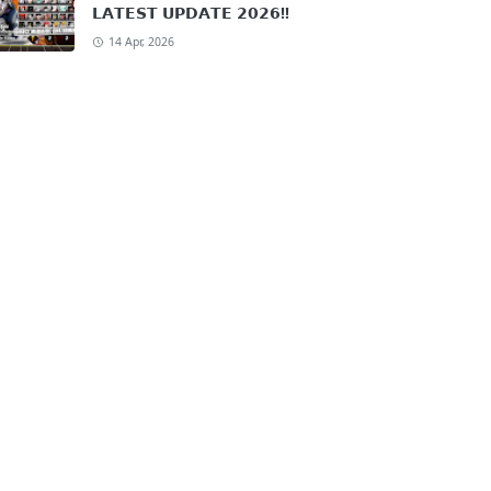
𝗟𝗔𝗧𝗘𝗦𝗧 𝗨𝗣𝗗𝗔𝗧𝗘 𝟮𝟬𝟮𝟲!!
14 Apr, 2026