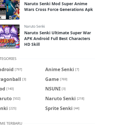
Naruto Senki Mod Super Anime
Wars Cross Force Generations Apk
Naruto Senki
Naruto Senki Ultimate Super War
APK Android Full Best Characters
HD Skill
TEGORIES
ndroid
Anime Senki
[797]
[7]
ragonball
Game
[3]
[769]
od
NSUNI
[140]
[3]
aruto
Naruto Senki
[502]
[218]
enki
Sprite Senki
[225]
[44]
ME TERBARU