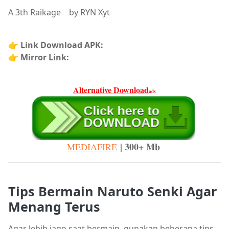
A 3th Raikage by RYN Xyt
👉
Link Download APK:
👉
Mirror Link:
Alternative Download
ads
| 300+ Mb
MEDIAFIRE
Tips Bermain Naruto Senki Agar
Menang Terus
Agar lebih jago saat bermain, gunakan beberapa tips