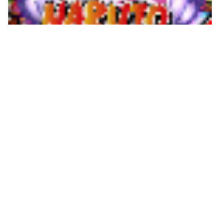
Naruto Senki Ultimate Super War APK
Android Full Best Characters HD Skill
Herizuki
17 Apr, 2026
Naruto Senki Mobile Fighter Full Characters
APK by Fahril Trailblazer