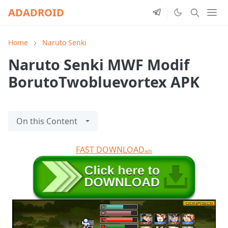
ADADROID
Home
Naruto Senki
Naruto Senki MWF Modif
BorutoTwobluevortex APK
On this Content
FAST DOWNLOAD
ads