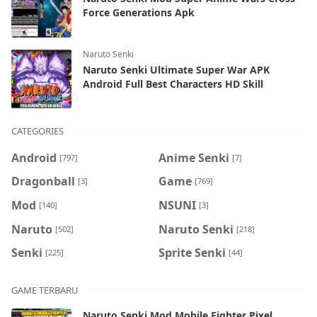
Force Generations Apk
Naruto Senki
Naruto Senki Ultimate Super War APK
Android Full Best Characters HD Skill
CATEGORIES
Android
Anime Senki
[797]
[7]
Dragonball
Game
[3]
[769]
Mod
NSUNI
[140]
[3]
Naruto
Naruto Senki
[502]
[218]
Senki
Sprite Senki
[225]
[44]
GAME TERBARU
Naruto Senki Mod Mobile Fighter Pixel