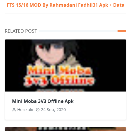
FTS 15/16 MOD By Rahmadani Fadhil31 Apk + Data
RELATED POST
Mini Moba 3V3 Offline Apk
Herizuki
24 Sep, 2020