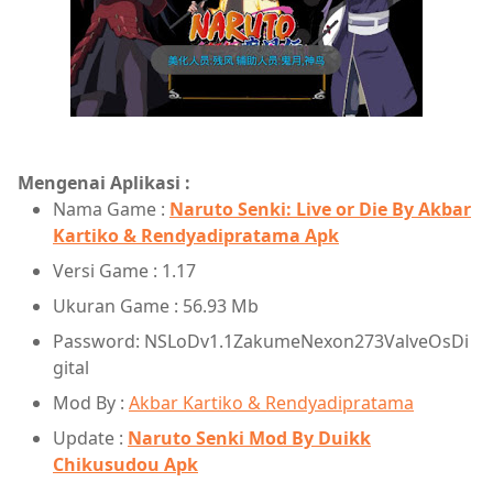
Mengenai Aplikasi :
Nama Game :
Naruto Senki: Live or Die By Akbar
Kartiko & Rendyadipratama Apk
Versi Game : 1.17
Ukuran Game : 56.93 Mb
Password: NSLoDv1.1ZakumeNexon273ValveOsDi
gital
Mod By :
Akbar Kartiko & Rendyadipratama
Update :
Naruto Senki Mod By Duikk
Chikusudou Apk