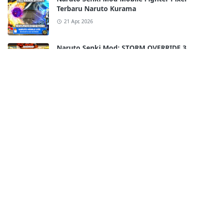
Terbaru Naruto Kurama
21 Apr, 2026
Naruto Senki Mod: STORM OVERRIDE 3
Mobile Terbaru 2025!! FULL CHARACTERS
18 Apr, 2026
Naruto Senki Ultimate Super War APK
Android Full Best Characters HD Skill
17 Apr, 2026
Naruto Senki WAR SHINOBI APK By
Kurniawan
16 Apr, 2026
Naruto Senki Storm 4 V8 APK by James– ALL
Characters UNLOCKED 𝗟𝗔𝗧𝗘𝗦𝗧 𝗨𝗣𝗗𝗔𝗧𝗘
𝟮𝟬𝟮𝟲!!