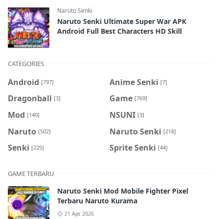
Naruto Senki
Naruto Senki Ultimate Super War APK
Android Full Best Characters HD Skill
CATEGORIES
Android
Anime Senki
[797]
[7]
Dragonball
Game
[3]
[769]
Mod
NSUNI
[140]
[3]
Naruto
Naruto Senki
[502]
[218]
Senki
Sprite Senki
[225]
[44]
GAME TERBARU
Naruto Senki Mod Mobile Fighter Pixel
Terbaru Naruto Kurama
21 Apr, 2026