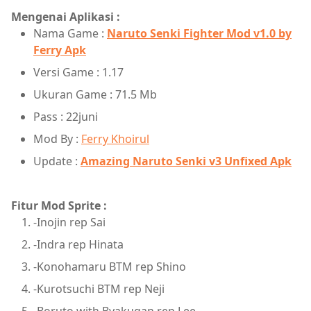
Mengenai Aplikasi :
Nama Game :
Naruto Senki Fighter Mod v1.0 by
Ferry Apk
Versi Game : 1.17
Ukuran Game : 71.5 Mb
Pass : 22juni
Mod By :
Ferry Khoirul
Update :
Amazing Naruto Senki v3 Unfixed Apk
Fitur Mod Sprite :
-Inojin rep Sai
-Indra rep Hinata
-Konohamaru BTM rep Shino
-Kurotsuchi BTM rep Neji
-Boruto with Byakugan rep Lee