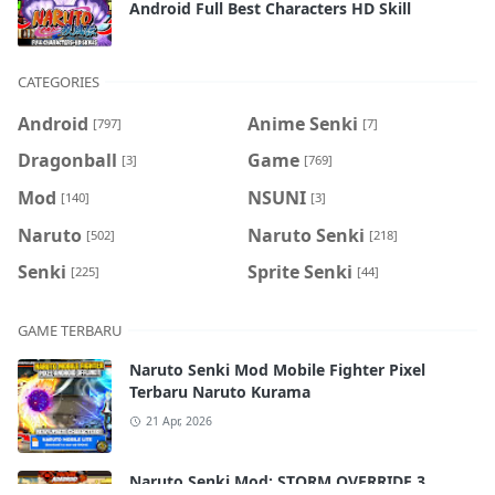
Android Full Best Characters HD Skill
CATEGORIES
Android
Anime Senki
[797]
[7]
Dragonball
Game
[3]
[769]
Mod
NSUNI
[140]
[3]
Naruto
Naruto Senki
[502]
[218]
Senki
Sprite Senki
[225]
[44]
GAME TERBARU
Naruto Senki Mod Mobile Fighter Pixel
Terbaru Naruto Kurama
21 Apr, 2026
Naruto Senki Mod: STORM OVERRIDE 3