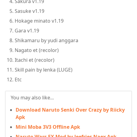
Sakura v1.19
Sasuke v1.19
Hokage minato v1.19
Gara v1.19
Shikamaru by yudi anggara
Nagato et (recolor)
Itachi et (recolor)
Skill pain by lenka (LUGE)
Etc
You may also like...
Download Naruto Senki Over Crazy by Riicky
Apk
Mini Moba 3V3 Offline Apk
Naruto Wars EX Mod by Jeefries Naex Apk