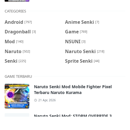
CATEGORIES
Android
Anime Senki
[797]
[7]
Dragonball
Game
[3]
[769]
Mod
NSUNI
[140]
[3]
Naruto
Naruto Senki
[502]
[218]
Senki
Sprite Senki
[225]
[44]
GAME TERBARU
Naruto Senki Mod Mobile Fighter Pixel
Terbaru Naruto Kurama
21 Apr, 2026
Naruto Senki Mod: STORM OVERRIDE 3
Mobile Terbaru 2025!! FULL CHARACTERS
18 Apr, 2026