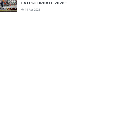
𝗟𝗔𝗧𝗘𝗦𝗧 𝗨𝗣𝗗𝗔𝗧𝗘 𝟮𝟬𝟮𝟲!!
14 Apr, 2026