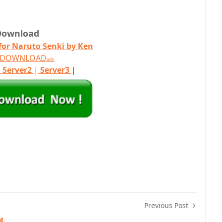
Download
 for Naruto Senki by Ken
T DOWNLOAD
ads
|
Server2
|
Server3
|
Previous Post
4