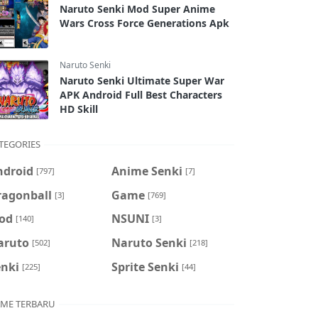
Naruto Senki Mod Super Anime
Wars Cross Force Generations Apk
Naruto Senki
Naruto Senki Ultimate Super War
APK Android Full Best Characters
HD Skill
TEGORIES
ndroid
Anime Senki
[797]
[7]
ragonball
Game
[3]
[769]
od
NSUNI
[140]
[3]
aruto
Naruto Senki
[502]
[218]
enki
Sprite Senki
[225]
[44]
ME TERBARU