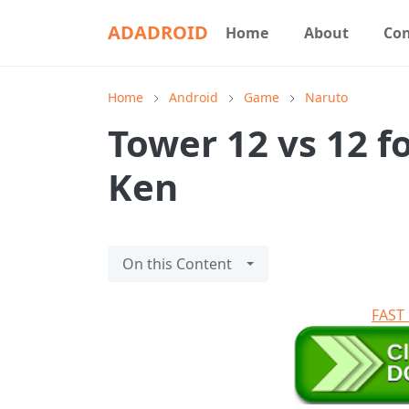
ADADROID
Home
About
Con
Home
Android
Game
Naruto
Tower 12 vs 12 f
Ken
On this Content
FAS