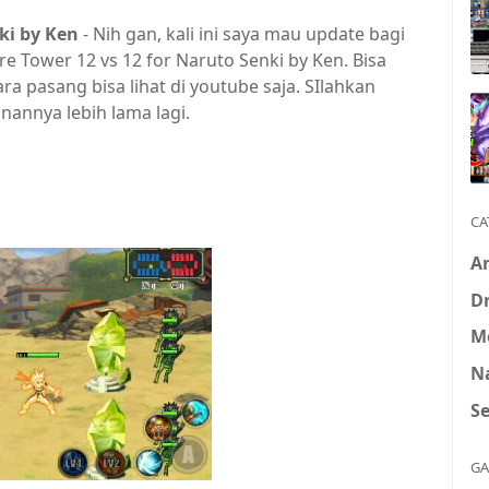
ki by Ken
- Nih gan, kali ini saya mau update bagi
e Tower 12 vs 12 for Naruto Senki by Ken. Bisa
a pasang bisa lihat di youtube saja. SIlahkan
nannya lebih lama lagi.
CA
A
D
M
N
S
GA