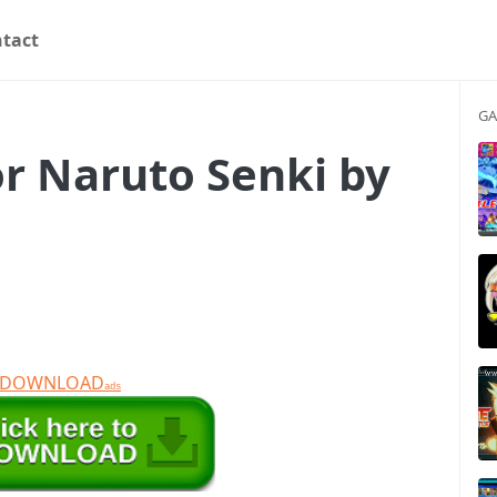
tact
GA
or Naruto Senki by
T DOWNLOAD
ads