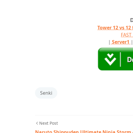
Tower 12 vs 12
FAS
|
Server1
Senki
Next Post
Naruto Shippuden Ultimate Ninja Storm 