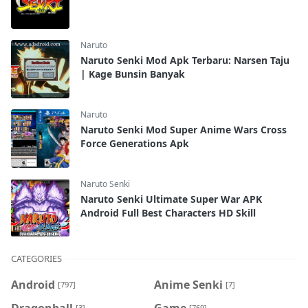
Naruto
Naruto Senki Mod Apk Terbaru: Narsen Taju
| Kage Bunsin Banyak
Naruto
Naruto Senki Mod Super Anime Wars Cross
Force Generations Apk
Naruto Senki
Naruto Senki Ultimate Super War APK
Android Full Best Characters HD Skill
CATEGORIES
Android
Anime Senki
[797]
[7]
Dragonball
Game
[3]
[769]