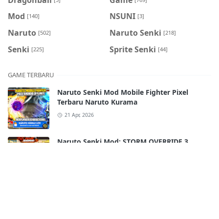
Mod
NSUNI
[140]
[3]
Naruto
Naruto Senki
[502]
[218]
Senki
Sprite Senki
[225]
[44]
GAME TERBARU
Naruto Senki Mod Mobile Fighter Pixel
Terbaru Naruto Kurama
21 Apr, 2026
Naruto Senki Mod: STORM OVERRIDE 3
Mobile Terbaru 2025!! FULL CHARACTERS
18 Apr, 2026
Naruto Senki Ultimate Super War APK
Android Full Best Characters HD Skill
17 Apr, 2026