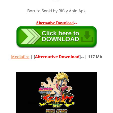
Boruto Senki by Rifky Apin Apk
Alternative Download
ads
Mediafire
|
[
Alternative Download
]
| 117 Mb
ads