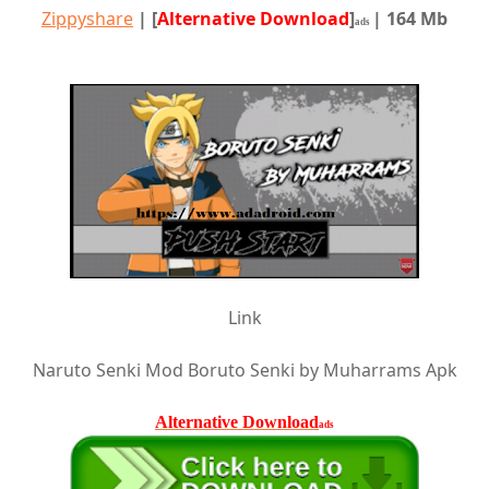
Zippyshare
|
[
Alternative Download
]
| 164 Mb
ads
Link
Naruto Senki Mod Boruto Senki by Muharrams Apk
Alternative Download
ads