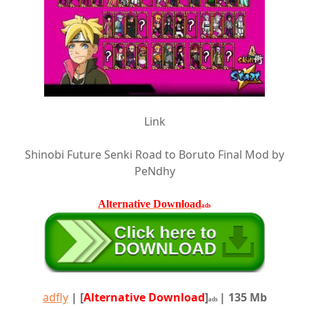
Link
Shinobi Future Senki Road to Boruto Final Mod by
PeNdhy
Alternative Download
ads
adfly
|
[
Alternative Download
]
| 135 Mb
ads