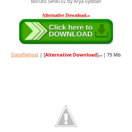
Boruto Senki v2 by Arya Syddan
Alternative Download
ads
Datafilehost
|
[
Alternative Download
]
| 75 Mb
ads