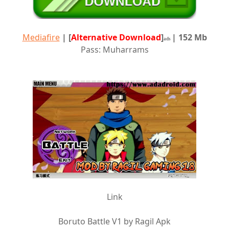
Mediafire
|
[
Alternative Download
]
| 152 Mb
ads
Pass: Muharrams
Link
Boruto Battle V1 by Ragil Apk