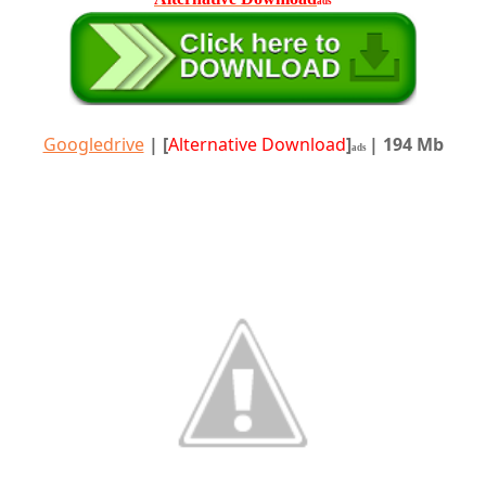
ads
Googledrive
|
[
Alternative Download
]
| 194 Mb
ads