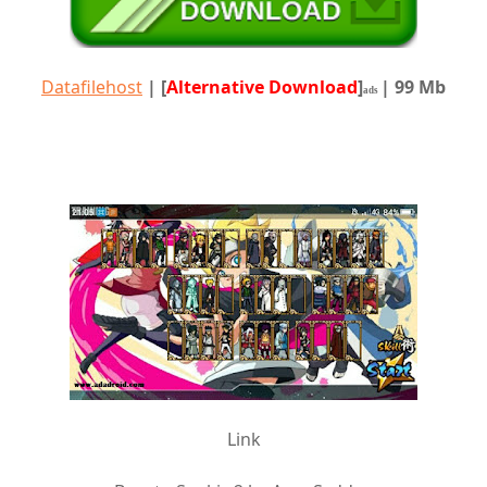
Datafilehost
|
[
Alternative Download
]
| 99 Mb
ads
Link