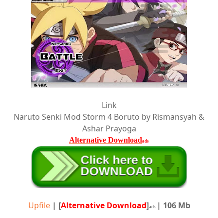
Link
Naruto Senki Mod Storm 4 Boruto by
Rismansyah &
Ashar Prayoga
Alternative Download
ads
Upfile
|
[
Alternative Download
]
| 106 Mb
ads