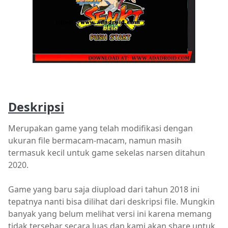
Deskripsi
Merupakan game yang telah modifikasi dengan
ukuran file bermacam-macam, namun masih
termasuk kecil untuk game sekelas narsen ditahun
2020.
Game yang baru saja diupload dari tahun 2018 ini
tepatnya nanti bisa dilihat dari deskripsi file. Mungkin
banyak yang belum melihat versi ini karena memang
tidak tersebar secara luas dan kami akan share untuk