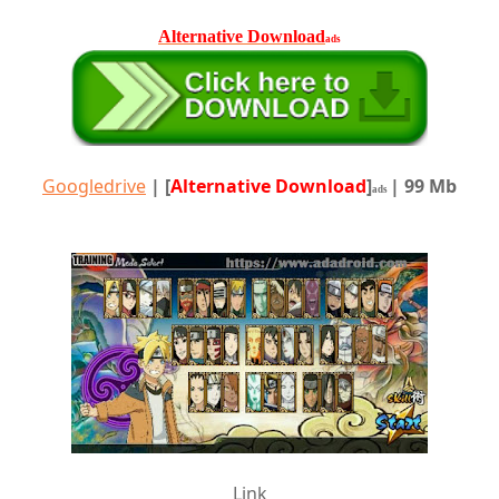
Alternative Download
ads
Googledrive
|
[
Alternative Download
]
| 99 Mb
ads
Link