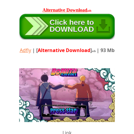
Alternative Download
ads
Adfly
|
[
Alternative Download
]
| 93 Mb
ads
Link