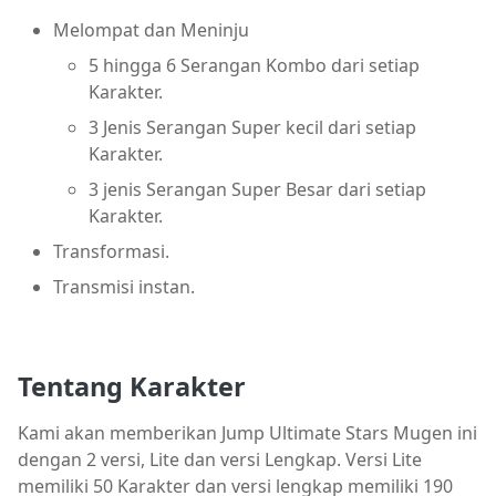
Melompat dan Meninju
5 hingga 6 Serangan Kombo dari setiap
Karakter.
3 Jenis Serangan Super kecil dari setiap
Karakter.
3 jenis Serangan Super Besar dari setiap
Karakter.
Transformasi.
Transmisi instan.
Tentang Karakter
Kami akan memberikan Jump Ultimate Stars Mugen ini
dengan 2 versi, Lite dan versi Lengkap. Versi Lite
memiliki 50 Karakter dan versi lengkap memiliki 190