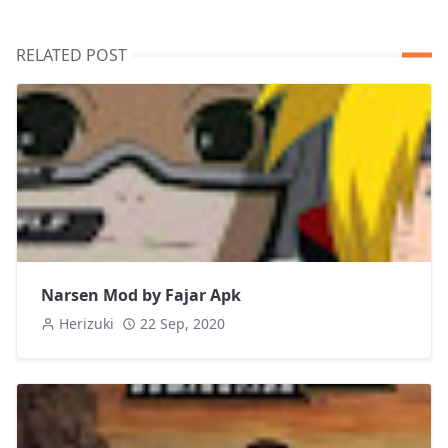
RELATED POST
Narsen Mod by Fajar Apk
Herizuki
22 Sep, 2020