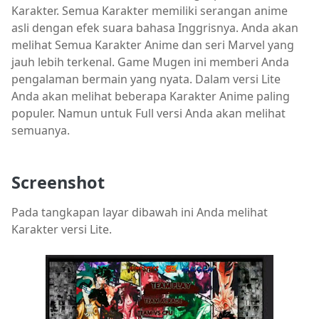
Karakter. Semua Karakter memiliki serangan anime
asli dengan efek suara bahasa Inggrisnya. Anda akan
melihat Semua Karakter Anime dan seri Marvel yang
jauh lebih terkenal. Game Mugen ini memberi Anda
pengalaman bermain yang nyata. Dalam versi Lite
Anda akan melihat beberapa Karakter Anime paling
populer. Namun untuk Full versi Anda akan melihat
semuanya.
Screenshot
Pada tangkapan layar dibawah ini Anda melihat
Karakter versi Lite.