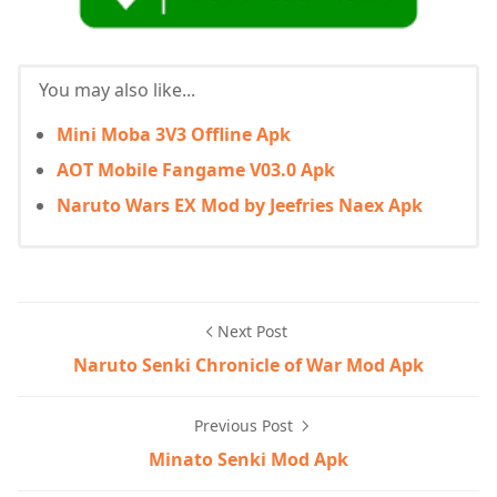
You may also like...
Mini Moba 3V3 Offline Apk
AOT Mobile Fangame V03.0 Apk
Naruto Wars EX Mod by Jeefries Naex Apk
Next Post
Naruto Senki Chronicle of War Mod Apk
Previous Post
Minato Senki Mod Apk