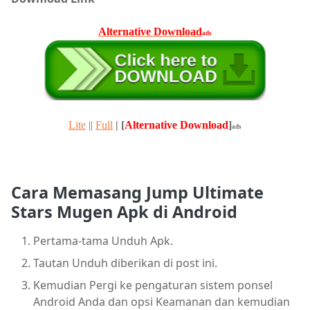
Alternative Download
ads
Lite
||
Full
|
[
Alternative Download
]
ads
Cara Memasang Jump Ultimate
Stars Mugen Apk di Android
Pertama-tama Unduh Apk.
Tautan Unduh diberikan di post ini.
Kemudian Pergi ke pengaturan sistem ponsel
Android Anda dan opsi Keamanan dan kemudian