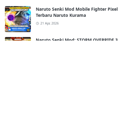
Naruto Senki Mod Mobile Fighter Pixel
Terbaru Naruto Kurama
21 Apr, 2026
Naruto Senki Mod: STORM OVERRIDE 3
Mobile Terbaru 2025!! FULL CHARACTERS
18 Apr, 2026
Naruto Senki Ultimate Super War APK
Android Full Best Characters HD Skill
17 Apr, 2026
Naruto Senki WAR SHINOBI APK By
Kurniawan
16 Apr, 2026
Naruto Senki Storm 4 V8 APK by James– ALL