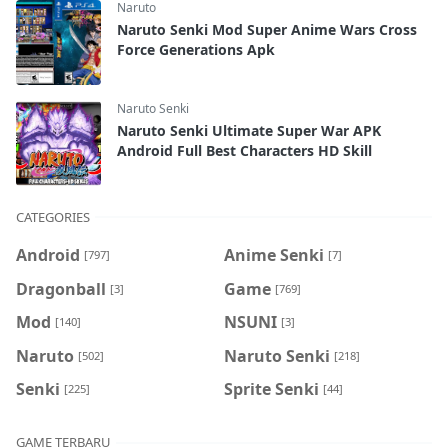
Naruto
Naruto Senki Mod Super Anime Wars Cross
Force Generations Apk
Naruto Senki
Naruto Senki Ultimate Super War APK
Android Full Best Characters HD Skill
CATEGORIES
Android
Anime Senki
[797]
[7]
Dragonball
Game
[3]
[769]
Mod
NSUNI
[140]
[3]
Naruto
Naruto Senki
[502]
[218]
Senki
Sprite Senki
[225]
[44]
GAME TERBARU