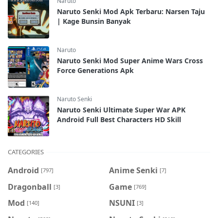
Naruto
Naruto Senki Mod Apk Terbaru: Narsen Taju
| Kage Bunsin Banyak
Naruto
Naruto Senki Mod Super Anime Wars Cross
Force Generations Apk
Naruto Senki
Naruto Senki Ultimate Super War APK
Android Full Best Characters HD Skill
CATEGORIES
Android
Anime Senki
[797]
[7]
Dragonball
Game
[3]
[769]
Mod
NSUNI
[140]
[3]