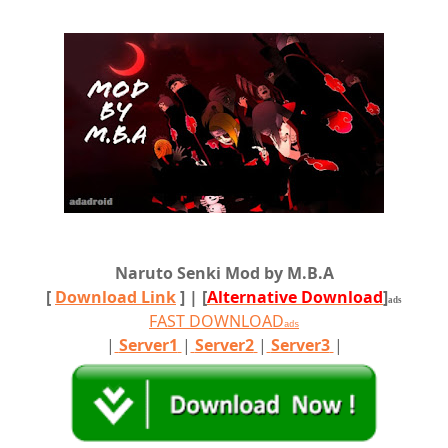
Naruto Senki Mod by M.B.A
[
Download Link
]
| [
Alternative Download
]
ads
FAST DOWNLOAD
ads
|
Server1
|
Server2
|
Server3
|