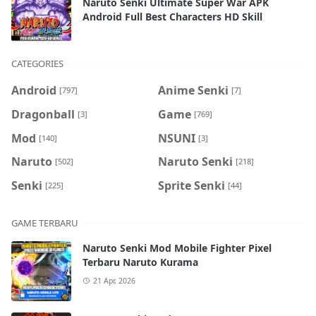
Naruto Senki Ultimate Super War APK
Android Full Best Characters HD Skill
CATEGORIES
Android
Anime Senki
[797]
[7]
Dragonball
Game
[3]
[769]
Mod
NSUNI
[140]
[3]
Naruto
Naruto Senki
[502]
[218]
Senki
Sprite Senki
[225]
[44]
GAME TERBARU
Naruto Senki Mod Mobile Fighter Pixel
Terbaru Naruto Kurama
21 Apr, 2026