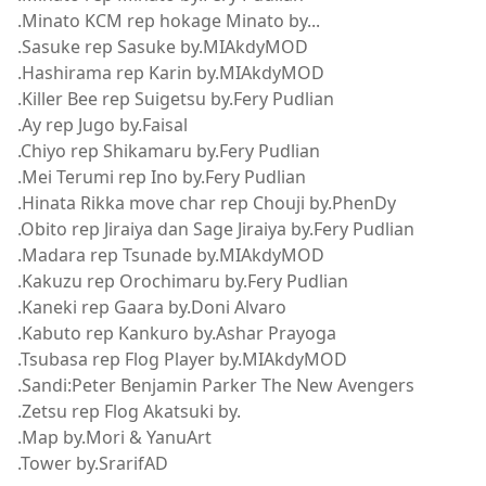
.Minato KCM rep hokage Minato by...
.Sasuke rep Sasuke by.MIAkdyMOD
.Hashirama rep Karin by.MIAkdyMOD
.Killer Bee rep Suigetsu by.Fery Pudlian
.Ay rep Jugo by.Faisal
.Chiyo rep Shikamaru by.Fery Pudlian
.Mei Terumi rep Ino by.Fery Pudlian
.Hinata Rikka move char rep Chouji by.PhenDy
.Obito rep Jiraiya dan Sage Jiraiya by.Fery Pudlian
.Madara rep Tsunade by.MIAkdyMOD
.Kakuzu rep Orochimaru by.Fery Pudlian
.Kaneki rep Gaara by.Doni Alvaro
.Kabuto rep Kankuro by.Ashar Prayoga
.Tsubasa rep Flog Player by.MIAkdyMOD
.Sandi:Peter Benjamin Parker The New Avengers
.Zetsu rep Flog Akatsuki by.
.Map by.Mori & YanuArt
.Tower by.SrarifAD