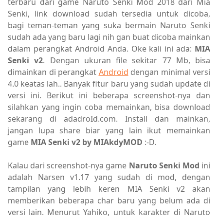
terbaru dari game Naruto Senki Mod 2018 dari Mia
Senki, link download sudah tersedia untuk dicoba,
bagi teman-teman yang suka bermain Naruto Senki
sudah ada yang baru lagi nih gan buat dicoba mainkan
dalam perangkat Android Anda. Oke kali ini ada:
MIA
Senki v2
. Dengan ukuran file sekitar 77 Mb, bisa
dimainkan di perangkat
Android
dengan minimal versi
4.0 keatas lah.. Banyak fitur baru yang sudah update di
versi ini. Berikut ini beberapa screenshot-nya dan
silahkan yang ingin coba memainkan, bisa download
sekarang di adadroId.com. Install dan mainkan,
jangan lupa share biar yang lain ikut memainkan
game
MIA Senki v2 by MIAkdyMOD
:-D.
Kalau dari screenshot-nya game
Naruto Senki Mod
ini
adalah Narsen v1.17 yang sudah di mod, dengan
tampilan yang lebih keren MIA Senki v2 akan
memberikan beberapa char baru yang belum ada di
versi lain. Menurut Yahiko, untuk karakter di Naruto