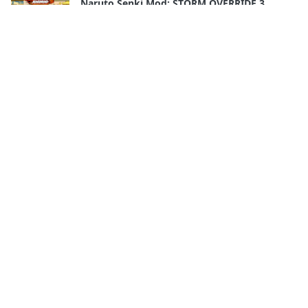
Naruto Senki Mod: STORM OVERRIDE 3
Mobile Terbaru 2025!! FULL CHARACTERS
18 Apr, 2026
Naruto Senki Ultimate Super War APK
Android Full Best Characters HD Skill
17 Apr, 2026
Naruto Senki WAR SHINOBI APK By
Kurniawan
16 Apr, 2026
Naruto Senki Storm 4 V8 APK by James– ALL
Characters UNLOCKED 𝗟𝗔𝗧𝗘𝗦𝗧 𝗨𝗣𝗗𝗔𝗧𝗘
𝟮𝟬𝟮𝟲!!
14 Apr, 2026