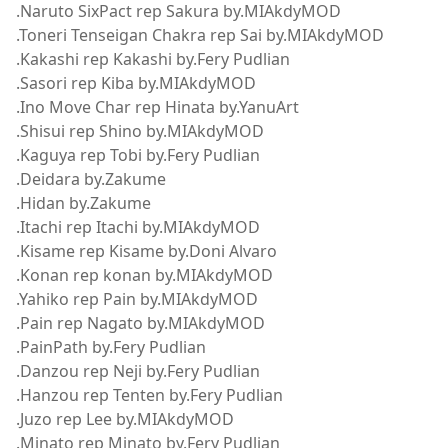
.Naruto SixPact rep Sakura by.MIAkdyMOD
.Toneri Tenseigan Chakra rep Sai by.MIAkdyMOD
.Kakashi rep Kakashi by.Fery Pudlian
.Sasori rep Kiba by.MIAkdyMOD
.Ino Move Char rep Hinata by.YanuArt
.Shisui rep Shino by.MIAkdyMOD
.Kaguya rep Tobi by.Fery Pudlian
.Deidara by.Zakume
.Hidan by.Zakume
.Itachi rep Itachi by.MIAkdyMOD
.Kisame rep Kisame by.Doni Alvaro
.Konan rep konan by.MIAkdyMOD
.Yahiko rep Pain by.MIAkdyMOD
.Pain rep Nagato by.MIAkdyMOD
.PainPath by.Fery Pudlian
.Danzou rep Neji by.Fery Pudlian
.Hanzou rep Tenten by.Fery Pudlian
.Juzo rep Lee by.MIAkdyMOD
.Minato rep Minato by.Fery Pudlian