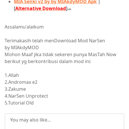
MIA Senki v2 by by MIAkdyMOD Apk
|
[
Alternative Download
]
ads
Assalamu'alaikum
Terimakasih telah menDownload Mod NarSen
by MIAkdyMOD
Mohon Maaf jika tidak sekeren punya MasTah Now
berikut yg berkontribusi dalam mod ini:
1.Allah
2.Andromax e2
3.Zakume
4.NarSen Unprotect
5.Tutorial Old
You may also like...